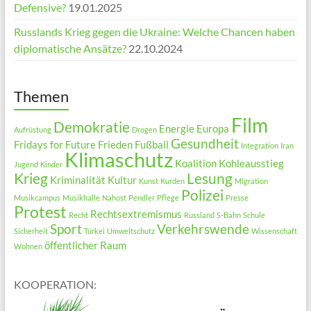
Defensive?
19.01.2025
Russlands Krieg gegen die Ukraine: Welche Chancen haben
diplomatische Ansätze?
22.10.2024
Themen
Film
Demokratie
Energie
Europa
Aufrüstung
Drogen
Gesundheit
Fridays for Future
Frieden
Fußball
Integration
Iran
Klimaschutz
Koalition
Kohleausstieg
Jugend
Kinder
Krieg
Lesung
Kriminalität
Kultur
Kunst
Kurden
Migration
Polizei
Musikcampus
Musikhalle
Nahost
Pendler
Pflege
Presse
Protest
Rechtsextremismus
Recht
Russland
S-Bahn
Schule
Sport
Verkehrswende
Sicherheit
Türkei
Umweltschutz
Wissenschaft
öffentlicher Raum
Wohnen
KOOPERATION: