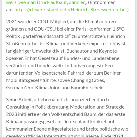
weiß, wie man Druck aufbaut, dann er
„. (Entnommen
aus
https://clevere-staedte.de/Heinrich_Stroessenreuther
)
2021 wurde er CDU-Mitglied, um die KlimaUnion zu
gründen und CDU/CSU bei einer Paris-konformen 1,5°C-
Politik „parteifreundschaftlich“ zu unterstützen. Heinrich
Strößenreuther ist Klima- und Verkehrsexperte, Lobbyist,
langjähriger Umweltaktivist, Buchautor und Keynote-
Speaker. Er hat Gesetze auf Bundes- und Landesebene
verändert und bundesweite Initiativen angestoßen –
darunter den Volksentscheid Fahrrad, der zum Berliner
Mobilitätsgesetz führte, sowie Changing Cities,
GermanZero, KlimaUnion und BaumEntscheid.
Seine Arbeit, oft ehrenamtlich, finanziert er durch
Consulting in Politikberatung, Moderation und Strategie.
2023 initiierte er den Volksentscheid Baum, der das erste
Klimaanpassungsgesetz in Deutschland konkret auf
kommunaler Ebene mitgestaltete und breite politische wie
gesellschaftliche Unterstützung mobilisierte. Ende 2024