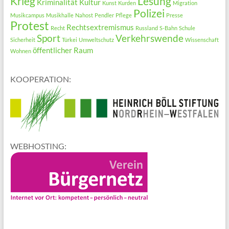
Krieg
Lesung
Kriminalität
Kultur
Kunst
Kurden
Migration
Polizei
Musikcampus
Musikhalle
Nahost
Pendler
Pflege
Presse
Protest
Rechtsextremismus
Recht
Russland
S-Bahn
Schule
Sport
Verkehrswende
Sicherheit
Türkei
Umweltschutz
Wissenschaft
öffentlicher Raum
Wohnen
KOOPERATION:
WEBHOSTING: