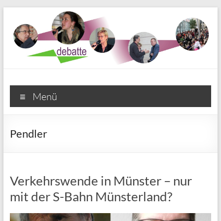
Zum
Inhalt
springen
Debatte e. V. Münster
Menü
Pendler
Verkehrswende in Münster – nur
mit der S-Bahn Münsterland?