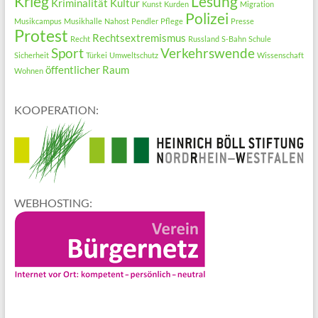
Krieg
Lesung
Kriminalität
Kultur
Kunst
Kurden
Migration
Polizei
Musikcampus
Musikhalle
Nahost
Pendler
Pflege
Presse
Protest
Rechtsextremismus
Recht
Russland
S-Bahn
Schule
Sport
Verkehrswende
Sicherheit
Türkei
Umweltschutz
Wissenschaft
öffentlicher Raum
Wohnen
KOOPERATION:
WEBHOSTING: