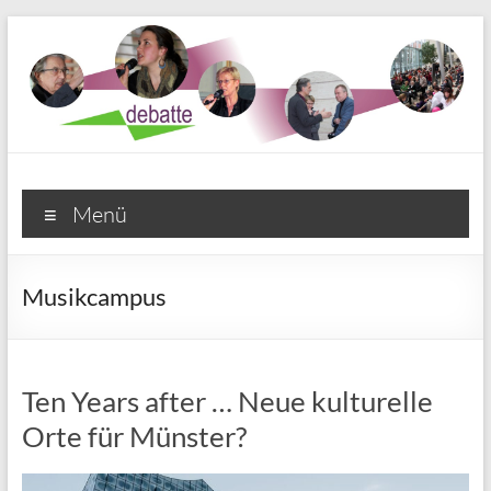
Zum
Inhalt
springen
Debatte e. V. Münster
Menü
Musikcampus
Ten Years after … Neue kulturelle
Orte für Münster?